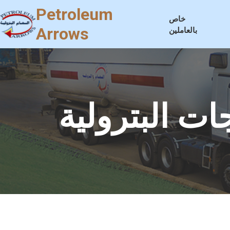
Petroleum
خاص
Arrows
بالعاملين
ات البترولية